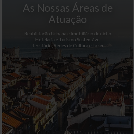
As Nossas Áreas de
Atuação
Reabilitação Urbana e Imobiliário de nicho
Hotelaria e Turismo Sustentável
Território, Redes de Cultura e Lazer