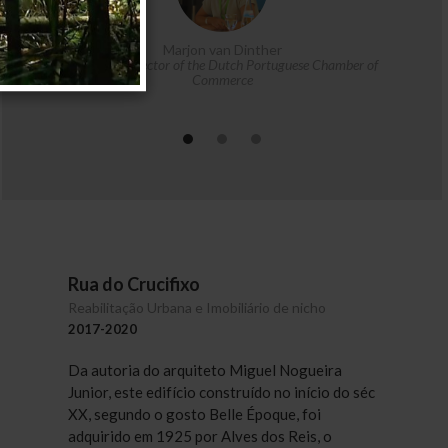
gy
Marjon van Dinther
Executive Director of the Dutch Portuguese Chamber of
Commerce
Rua do Crucifixo
Reabilitação Urbana e Imobiliário de nicho
2017-2020
Da autoria do arquiteto Miguel Nogueira
Junior, este edifício construído no início do séc
XX, segundo o gosto Belle Époque, foi
adquirido em 1925 por Alves dos Reis, o