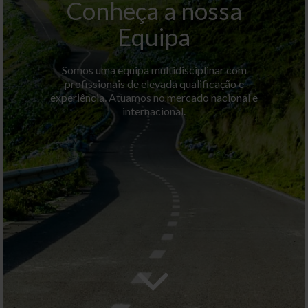
Conheça a nossa
Equipa
Somos uma equipa multidisciplinar com
profissionais de elevada qualificação e
experiência. Atuamos no mercado nacional e
internacional.