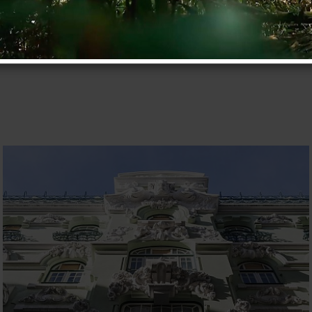
Eric Tielemans
Global manager PD&E, Schunk XYcarb Technolo