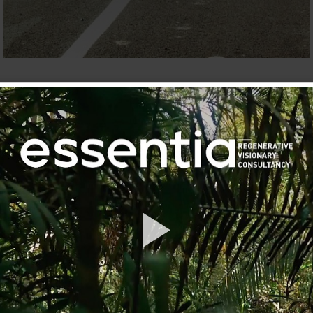
In good collaboration with Essent
investigation was conducted to dete
the soft skills an employee of conc
hotels should possess. The study inclu
advice for senior management of co
hotels to create a learning environm
It was an honor to perform this resear
ncias multidisciplinares
Lisbon and particularly with Essenti
nas áreas de Reabilitação Urbana, Hotelaria e Turismo
ra, a operar nos mercados nacional e internacional desde
o saber especializado de um grupo de profissionais com
leque alargado de parceiros com quem temos
mente inovadoras.