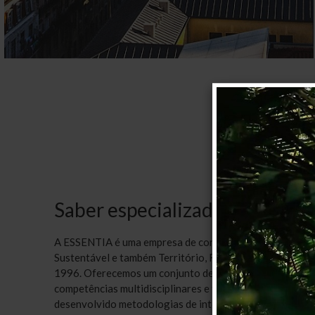
Saber especializado e competê
A ESSENTIA é uma empresa de consultoria especializada 
Sustentável e também Território, Redes de Lazer e Cultu
1996. Oferecemos um conjunto de serviços alicerçados n
competências multidisciplinares e trabalhamos com um 
desenvolvido metodologias de intervenção reconhecida