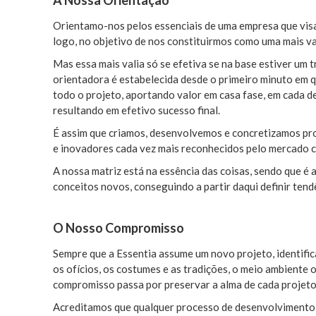
A Nossa Orientação
Orientamo-nos pelos essenciais de uma empresa que visa m
logo, no objetivo de nos constituirmos como uma mais va
Mas essa mais valia só se efetiva se na base estiver um t
orientadora é estabelecida desde o primeiro minuto em q
todo o projeto, aportando valor em casa fase, em cada d
resultando em efetivo sucesso final.
É assim que criamos, desenvolvemos e concretizamos pr
e inovadores cada vez mais reconhecidos pelo mercado c
A nossa matriz está na essência das coisas, sendo que é
conceitos novos, conseguindo a partir daqui definir tend
O Nosso Compromisso
Sempre que a Essentia assume um novo projeto, identifica 
os ofícios, os costumes e as tradições, o meio ambiente o
compromisso passa por preservar a alma de cada projeto 
Acreditamos que qualquer processo de desenvolvimento –