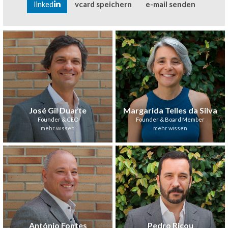
linked
vcard speichern
e-mail senden
José Gil Duarte
Margarida Telles da Silva
Founder & CEO
Founder & Board Member
mehr wissen
mehr wissen
António Fontes
Pedro Ricou