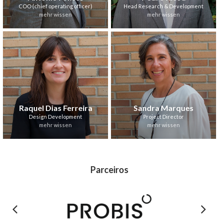
COO (chief operating officer)
Head Research & Development
mehr wissen
mehr wissen
Raquel Dias Ferreira
Sandra Marques
Design Development
Project Director
mehr wissen
mehr wissen
Parceiros
Previous
Next