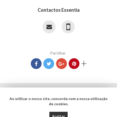
Contactos Essentia
Partilhar
+
Termos e Condições
Ao utilizar o nosso site, concorda com a nossa utilização
Política de Privacidade
de cookies.
Copyright © 2017 - 2026 Essentia Desenvolvimento e Gestão de Projetos. Todos
Aceitar
os direitos reservados. Created by
SOFTWAY