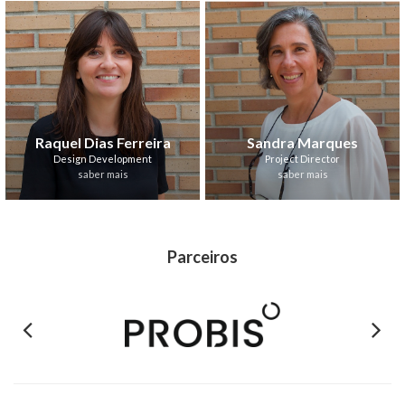
Raquel Dias Ferreira
Sandra Marques
Design Development
Project Director
saber mais
saber mais
Parceiros
Previous
Next