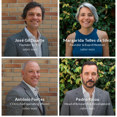
José Gil Duarte
Margarida Telles da Silva
Founder & CEO
Founder & Board Member
saber mais
saber mais
António Fontes
Pedro Ricou
COO (chief operating officer)
Head of Research & Development
saber mais
saber mais