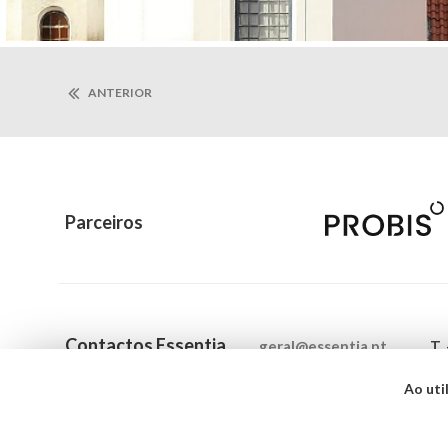
ANTERIOR
Parceiros
Contactos Essentia
geral@essentia.pt
T.
Ao uti
Termos e Condições
|
Política de Privacida