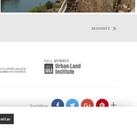
SEGUINTE
+
Partilhar
eitar
os direitos reservados. Created by
SOFTWAY